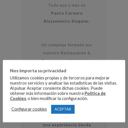
Todo eso y más es
Punta Carnero
Alojamiento Singular
.
Un complejo formado por
nuestro Restaurante &
Terraza y un Alojamiento
Singular con 8 únicas
Nos importa su privacidad
habitaciones con una
Utilizamos cookies propias y de terceros para mejorar
nuestros servicios y analizar las estadísticas de las visitas.
magia que te envuelve
Al pulsar Aceptar consiente dichas cookies. Puede
nada más cruzar su
obtener más información sobre nuestra
Política de
Cookies
, o bien modificar la configuración.
puerta y en la que os
sentiréis como en casa, y
Configurar cookies
ACEPTAR
es que
la estancia es
una experiencia desde